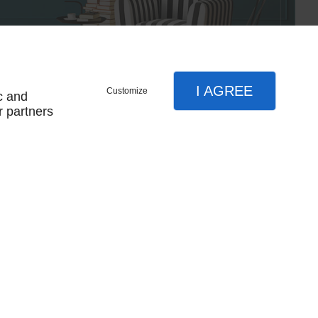
I AGREE
Customize
c and
r partners