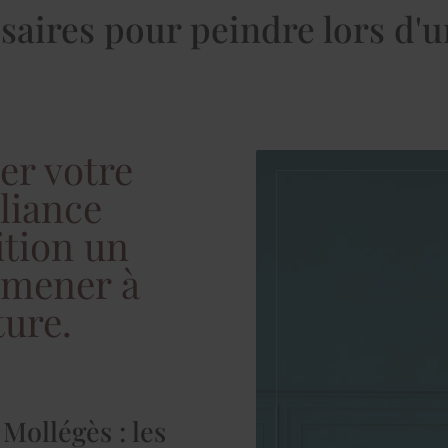
ssaires pour peindre lors d'
er votre
liance
ition un
 mener à
ture.
Mollégès : les